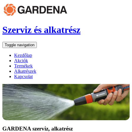
Szerviz és alkatrész
Toggle navigation
Kezdőlap
Akciók
Termékek
Alkatrészek
Kapcsolat
GARDENA szerviz, alkatrész