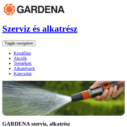
Szerviz és alkatrész
Toggle navigation
Kezdőlap
Akciók
Termékek
Alkatrészek
Kapcsolat
GARDENA szerviz, alkatrész