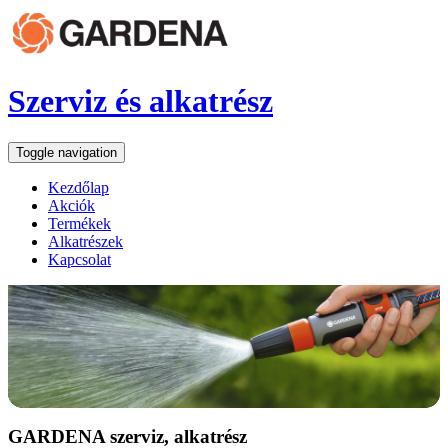
Szerviz és alkatrész
Toggle navigation
Kezdőlap
Akciók
Termékek
Alkatrészek
Kapcsolat
GARDENA szerviz, alkatrész