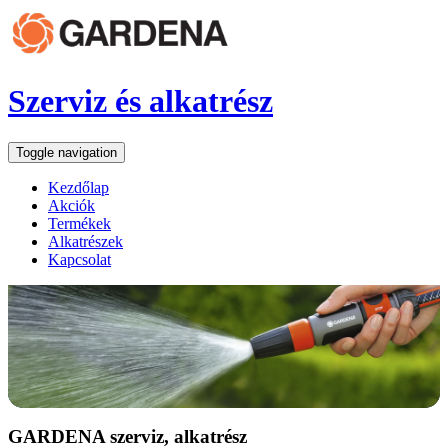
Szerviz és alkatrész
Toggle navigation
Kezdőlap
Akciók
Termékek
Alkatrészek
Kapcsolat
GARDENA szerviz, alkatrész