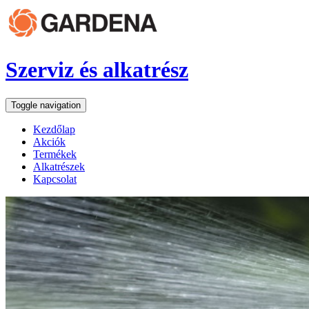
Szerviz és alkatrész
Toggle navigation
Kezdőlap
Akciók
Termékek
Alkatrészek
Kapcsolat