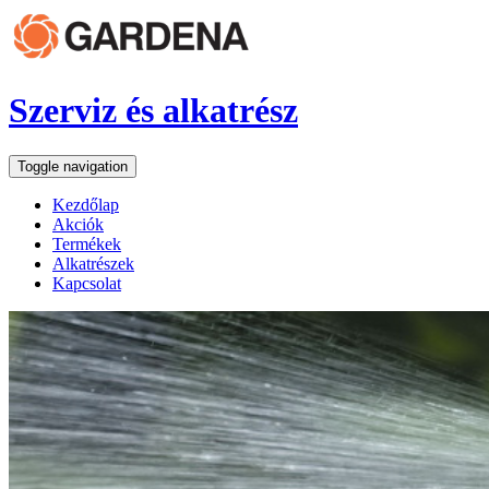
Szerviz és alkatrész
Toggle navigation
Kezdőlap
Akciók
Termékek
Alkatrészek
Kapcsolat