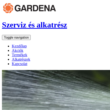
Szerviz és alkatrész
Toggle navigation
Kezdőlap
Akciók
Termékek
Alkatrészek
Kapcsolat