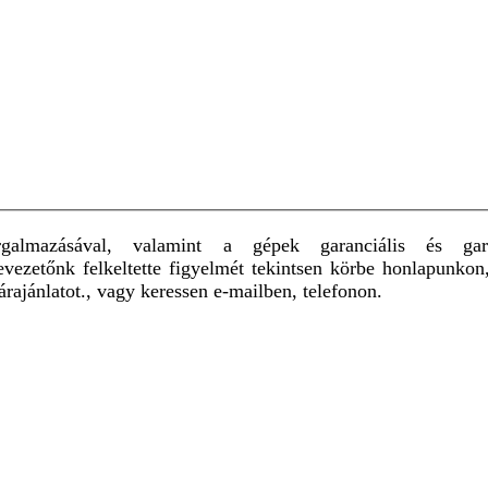
lmazásával, valamint a gépek garanciális és garanci
 bevezetőnk felkeltette figyelmét tekintsen körbe honlapun
árajánlatot., vagy keressen e-mailben, telefonon.