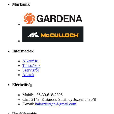
Márkáink
Információk
Alkatrész
Tartozékok
Szervizről
Adatok
Elérhetőség
Mobil: +36-30-618-2306
Cím: 2143. Kistarcsa, Simándy József u. 30/B.
E-mail:
halaszfurgep@gmail.com
Ügyfélfogadás