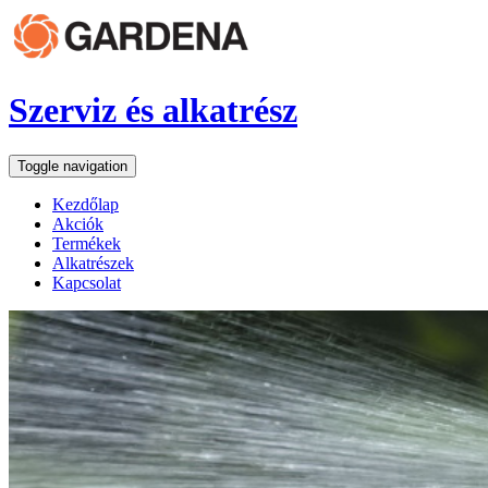
Szerviz és alkatrész
Toggle navigation
Kezdőlap
Akciók
Termékek
Alkatrészek
Kapcsolat